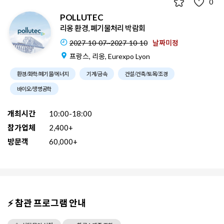
0
POLLUTEC
리옹 환경, 폐기물처리 박람회
2027-10-07~2027-10-10
날짜미정
프랑스, 리옹, Eurexpo Lyon
환경/화학/폐기물/에너지
기계/금속
건설/건축/토목/조경
바이오/생명공학
개최시간
10:00-18:00
참가업체
2,400+
방문객
60,000+
⚡ 참관 프로그램 안내