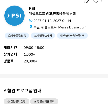
1
PSI
뒤셀도르프 광고,판촉용품 박람회
2027-01-12~2027-01-14
독일, 뒤셀도르프, Messe Dusseldorf
소비재/문구/판촉
도서/인쇄/그래픽
패션/뷰티미용/가죽피혁
개최시간
09:00-18:00
참가업체
1,000+
방문객
20,000+
⚡ 참관 프로그램 안내
🙋 상담문의 신청
🛫 항공스케쥴 조회