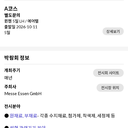
A코스
별도문의
뮌헨 5일 LH / 에어텔
출발일 2026-10-11
상세보기
5일
박람회 정보
개최주기
전시회 사이트
매년
주최사
전시장 위치
Messe Essen GmbH
전시분야
●
원재료, 부재료
- 각종 수지재료, 첨가제, 착색제, 세정제 등
●
성형 관련기기
분야