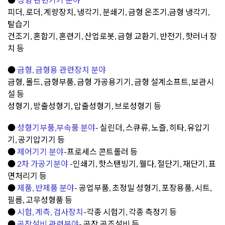
피더, 로더, 계량장치, 냉각기, 분쇄기, 금형 온조기,금형 냉각기,
탈습기
건조기, 혼합기, 혼련기, 산업로봇, 금형 교환기, 반전기, 핫러너 장
치 등
●
금형, 금형용 관련장치
분야
금형, 몰드, 금형부품, 금형 가공용기기, 금형 설계소프트, 보관시
설 등
성형기, 방출성형기, 압출성형기, 브로성형기 등
●
성형기부품,부속품
분야
- 실린더, 스큐류, 노즐, 히타, 유압기
기, 공기압기기 등
●
제어기기
분야
-프로세스 콘트롤러 등
●
2차 가공기
분야
-인쇄기, 핫스탠빙기, 웰다, 절단기, 재단기, 표
면처리기 등
●
제품, 반제품
분야
- 공업부품, 초정밀 성형기, 포장용품, 시트,
필름, 고무성형품 등
●
시험, 계측, 검사장치
-각종 시험기, 각종 측정기 등
●
공장설비 관련
분야
- 공장 공조설비 등