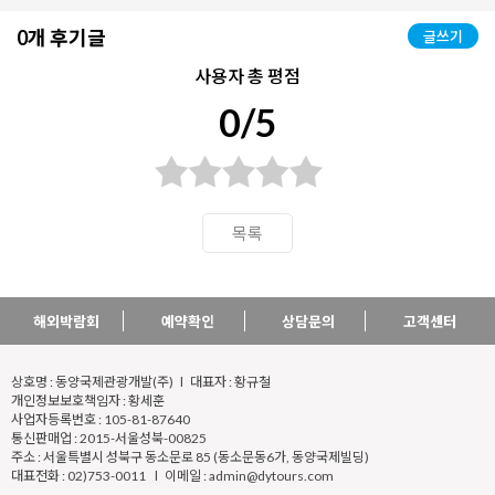
0개 후기글
글쓰기
사용자 총 평점
0/5
목록
해외박람회
예약확인
상담문의
고객센터
상호명 : 동양국제관광개발(주) l 대표자 : 황규철
개인정보보호책임자 : 황세훈
사업자등록번호 : 105-81-87640
통신판매업 : 2015-서울성북-00825
주소 : 서울특별시 성북구 동소문로 85 (동소문동6가, 동양국제빌딩)
대표전화 : 02)753-0011 l 이메일 : admin@dytours.com