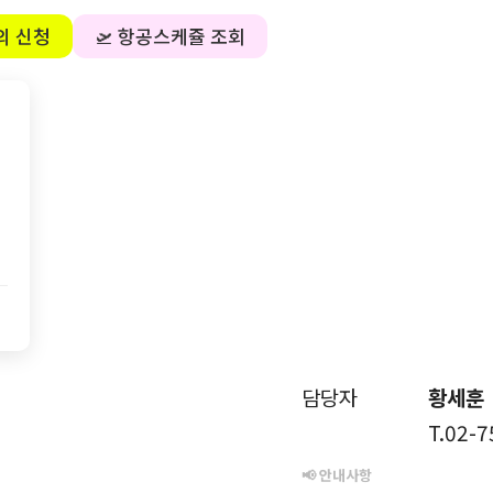
의 신청
🛫 항공스케쥴 조회
담당자
황세훈
T.02-
📢 안내사항