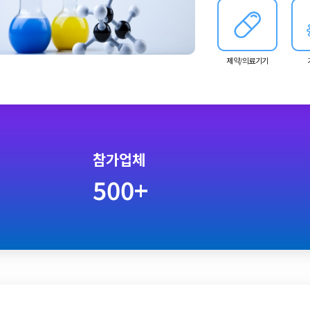
제약/의료기기
참가업체
500+