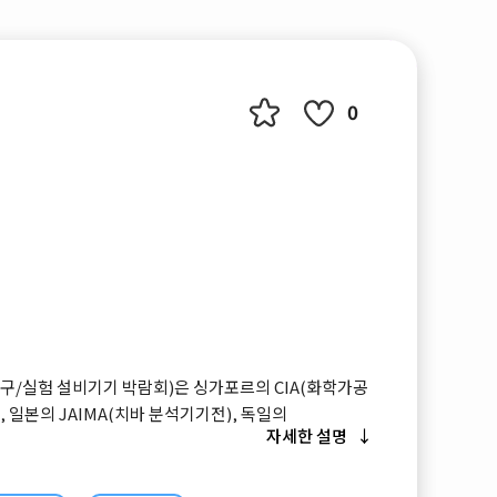
0
(연구/실험 설비기기 박람회)은 싱가포르의 CIA(화학가공
 일본의 JAIMA(치바 분석기기전), 독일의
자세한 설명
트 화학, 환경 및 생명기술 박람회)등 세계 주요 분석,화
 규모와 인지도면에서 세계최고의 전시회로 인정받는