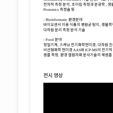
전자적 측정 분석
초미립 측정과 분광학
생
,
,
측정술 등
Protemics
환경분야
-
Bioinformatic
바이오센서 이용 식품의 병원균 탐지
생물학
,
다차원 분리 측정 분석 기술
분야
-
Food
정밀기계
스케닝 전기화학현미경
다차원 
,
,
비선형화학 현미경
와
의 전기적
AAS
ICP-MS
샘플 측정
환경 열원자화 분사기술의 체샘플
,
전시 영상