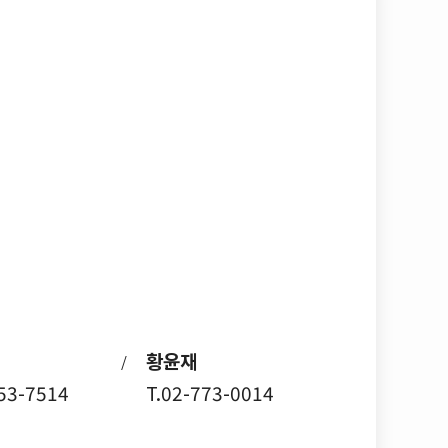
황윤재
/
753-7514
T.02-773-0014