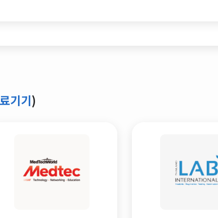
의료기기
)