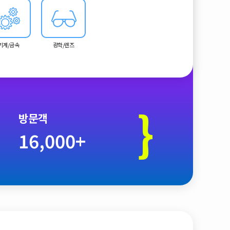
기계/금속
광학/렌즈
}
방문객
16,000+