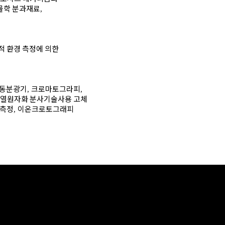
물학 분과재료
,
적 환경 측정에 의한
진동분광기
크로마토그라피
,
,
 열원자화 분사기술사용 고체
 측정
이온크로토그래피
,