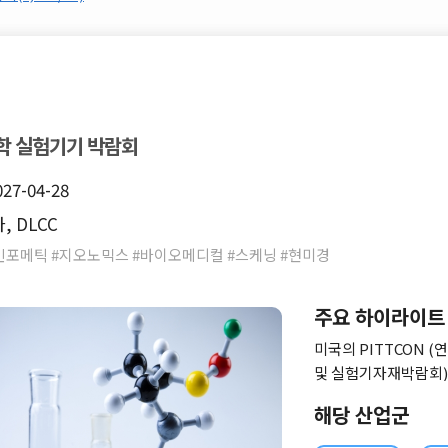
학 실험기기 박람회
027-04-28
 DLCC
인포메틱 #지오노믹스 #바이오메디컬 #스케닝 #현미경
주요 하이라이트
미국의 PITTCON 
및 실험기자재박람회),
ACHEMA(프랑크푸르
해당 산업군
학,실험 장비전시회중
전문 전시회입니다.