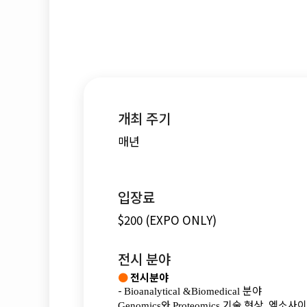
개최 주기
매년
입장료
$200 (EXPO ONLY)
전시 분야
●
전시분야
-
분야
Bioanalytical &Biomedical
와
기술 현상
엑소사이
Genomics
Proteomics
,