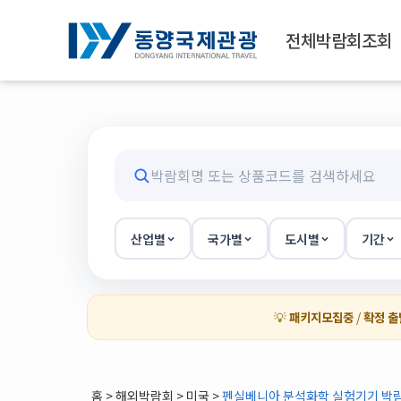
전체박람회조회
산업별
국가별
도시별
기간
💡
패키지모집중
/
확정 출
홈
>
해외박람회
> 미국 >
펜실베니아 분석화학 실험기기 박람회(