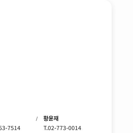
황윤재
/
753-7514
T.02-773-0014