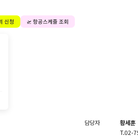
의 신청
🛫 항공스케쥴 조회
담당자
황세훈
T.02-