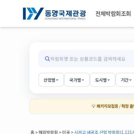
전체박람회조회
산업별
국가별
도시별
기간
💡
패키지모집중
/
확정 출
홈
>
해외박람회
> 미국 >
시카고 냉공조 산업 박람회(1,121/