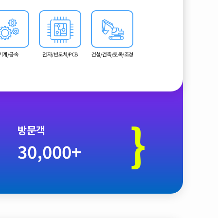
기계/금속
전자/반도체/PCB
건설/건축/토목/조경
}
방문객
30,000+