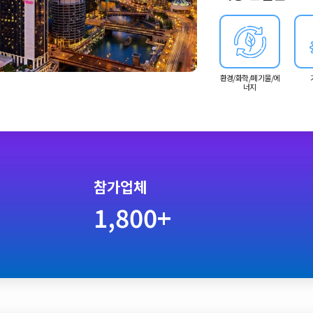
환경/화학/폐기물/에
너지
참가업체
1,800+