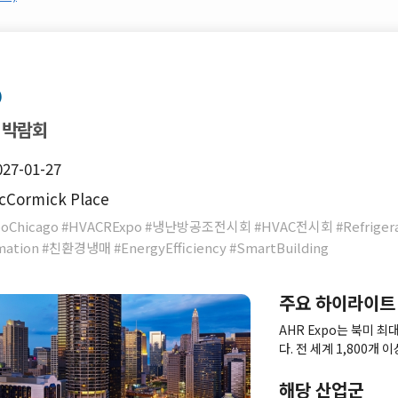
o
 박람회
027-01-27
Cormick Place
poChicago #HVACRExpo #냉난방공조전시회 #HVAC전시회 #Refriger
mation #친환경냉매 #EnergyEfficiency #SmartBuilding
주요 하이라이트
AHR Expo는 북미 
다. 전 세계 1,800개
는 글로벌 B2B 플랫폼
환 등 최신 글로벌 트렌
해당 산업군