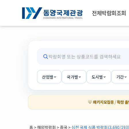
전체박람회조회
산업별
국가별
도시별
기간
💡
패키지모집중
/
확정 출
홈
>
해외박람회
> 중국 >
심천 국제 식품 박람회(3,690/193