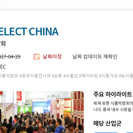
ELECT CHINA
람회
027-04-29
날짜미정
날짜 업데이트 재확인
EC
품박람회 #중국식품전시회 #유통 #수출입 #케이터링 #식품가공 #농식품
주요 하이라이트
세계 유명 식품박람회의
니다. 중국 내수 시장
하는 기업들에게 추천하
R&D기술을 경험할 수 
해당 산업군