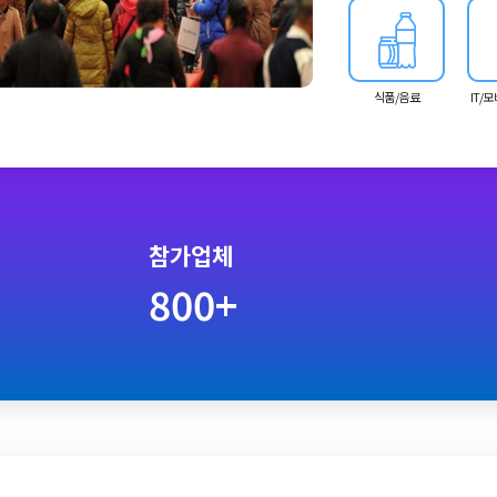
식품/음료
IT/
참가업체
800+