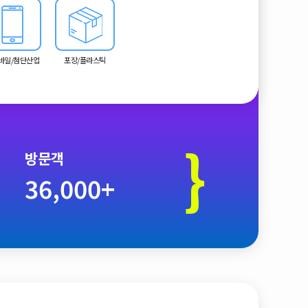
모바일/첨단산업
포장/플라스틱
}
방문객
36,000+