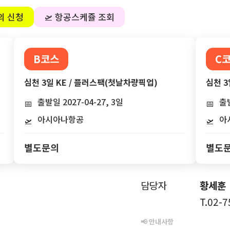
의 신청
🛫 항공스케쥴 조회
B코스
C
심천 3일 KE / 플러스팩(첫날차량픽업)
심천 3
출발일 2027-04-27, 3일
출발
📅
📅
아시아나항공
아
🛫
🛫
별도문의
별도
담당자
황세훈
T.02-
📢 안내사항