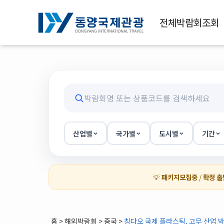
전체박람회조회
산업별
국가별
도시별
기간
💡
패키지모집중
/
확정 출
홈
>
해외박람회
> 중국 >
칭다오 국제 플라스틱, 고무 산업 박람