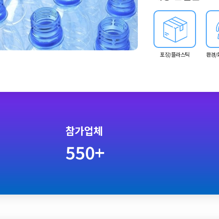
통해 중국 및 아시아 
포장/플라스틱
환경/
참가업체
550+