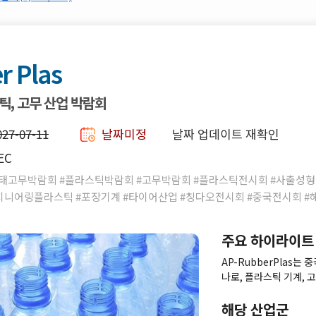
r Plas
틱, 고무 산업 박람회
027-07-11
날짜미정
날짜 업데이트 재확인
EC
s #아태고무박람회 #플라스틱박람회 #고무박람회 #플라스틱전시회 #사출성
지니어링플라스틱 #포장기계 #타이어산업 #칭다오전시회 #중국전시회 #
주요 하이라이트
AP-RubberPlas는
나로, 플라스틱 기계, 고
루션을 한자리에서 선보입
등 다양한 산업의 전문
해당 산업군