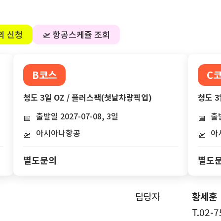
의 신청
🛫 항공스케쥴 조회
B코스
C
청도 3일 OZ / 플러스팩(첫날차량픽업)
청도 3
출발일 2027-07-08, 3일
출발
📅
📅
아시아나항공
아
🛫
🛫
별도문의
별도
담당자
황세훈
T.02-