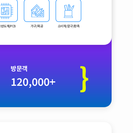
/반도체/PCB
가구/목공
소비재/문구/판촉
}
방문객
120,000+