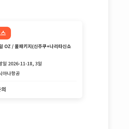
코스
일 OZ / 풀패키지(신주쿠+나리타신쇼
일 2026-11-18, 3일
시아나항공
문의