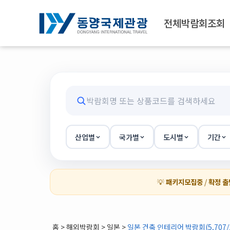
전체박람회조회
산업별
국가별
도시별
기간
💡
패키지모집중
/
확정 출
홈
>
해외박람회
> 일본 >
일본 건축 인테리어 박람회(5,707/1