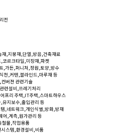
지관리전
방습재,지붕재,단열,방음,건축재료
라조,코르크타일,미장재,파켓
텐트,가든,퍼니쳐,정원,토양,방수
장식천,커텐,블라인드,마루재 등
재,컨버젼 관련기술
지 관련설비,쓰레기처리
배리어프리 주택,IT주택,스마트하우스
술,유지보수,출입관리 등
스템,네트워크,개인식별,방화,방재
트웨어,계측,원가관리 등
건축철물,작업용품
선시스템,환경설비,비품