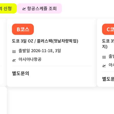
의 신청
🛫 항공스케쥴 조회
B코스
C
도쿄 3일 OZ / 플러스팩(첫날차량픽업)
도쿄 3
지)
출발일 2026-11-18, 3일
📅
출발
📅
아시아나항공
🛫
아
🛫
별도문의
별도