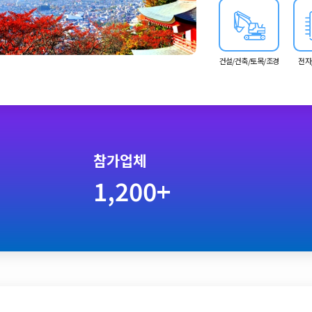
건설/건축/토목/조경
전자
참가업체
1,200+