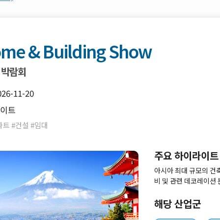
me & Building Show
 박람회
026-11-20
사이트
트 #건설 #임대
주요 하이라이트
아시아 최대 규모의 건축
비 및 관련 데코레이션
하는 박람회 입니다.본
가정용 건축, 상업용 건
해당 산업군
최됩니다.