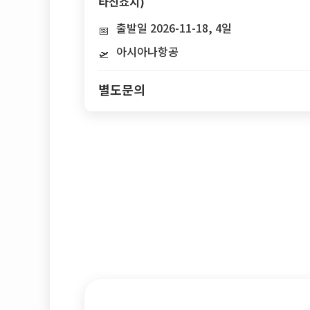
타신쇼지)
출발일 2026-11-18, 4일
📅
아시아나항공
🛫
별도문의