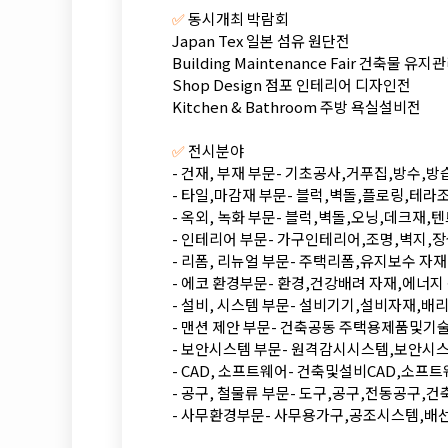
✅
동시개최 박람회
Japan Tex 일본 섬유 원단전
Building Maintenance Fair 건축물 유
Shop Design 점포 인테리어 디자인전
Kitchen & Bathroom 주방 욕실설비전
✅
전시분야
- 건재, 부재 부문- 기초공사,거푸집,방수,
- 타일,마감재 부문- 블럭,벽돌,플로링,테
- 옥외, 녹화 부문- 블럭,벽돌,오닝,데크재,
- 인테리어 부문- 가구인테리어,조명,벽지,
- 리폼, 리뉴얼 부문- 주택리폼,유지보수 자
- 에코 환경부문- 환경,건강배려 자재,에너
- 설비, 시스템 부문- 설비기기,설비자재,
- 맨션 제안 부문- 건축공동 주택용제품및기
- 보안시스템 부문- 원격감시시스템,보안시
- CAD, 소프트웨어- 건축및설비CAD,소프
- 공구, 철물류 부문- 도구,공구,전동공구,
- 사무환경부문- 사무용가구,공조시스템,배