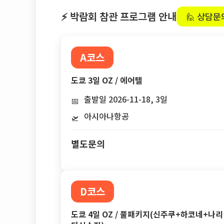
⚡ 박람회 참관 프로그램 안내
🙋 상담문
A코스
도쿄 3일 OZ / 에어텔
출발일 2026-11-18, 3일
📅
아시아나항공
🛫
별도문의
D코스
도쿄 4일 OZ / 풀패키지(신주쿠+하코네+나리