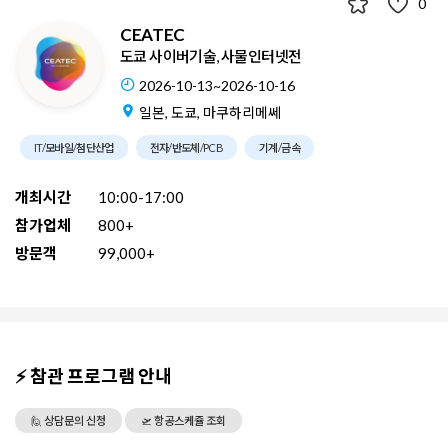
0
CEATEC
도쿄 사이버기술, 사물인터넷전
2026-10-13~2026-10-16
일본, 도쿄, 마쿠하리메쎄
IT/모바일/첨단산업
전자/반도체/PCB
기계/금속
개최시간
10:00-17:00
참가업체
800+
방문객
99,000+
⚡ 참관 프로그램 안내
🙋 상담문의 신청
🛫 항공스케쥴 조회