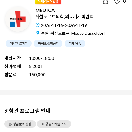
0
📞패키지모집중
MEDICA
뒤셀도르프 의학, 의료기기 박람회
2026-11-16~2026-11-19
독일, 뒤셀도르프, Messe Dusseldorf
제약/의료기기
바이오/생명공학
기계/금속
개최시간
10:00-18:00
참가업체
5,300+
방문객
150,000+
⚡ 참관 프로그램 안내
🙋 상담문의 신청
🛫 항공스케쥴 조회