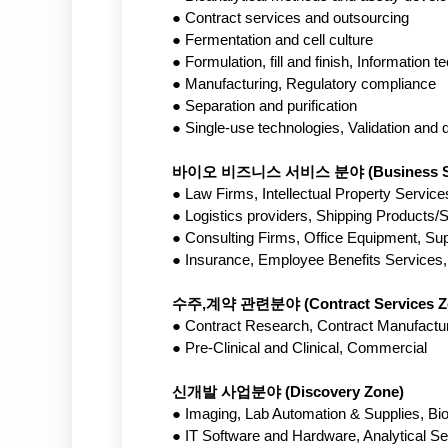
●
Contract services and outsourcing
●
Fermentation and cell culture
●
Formulation, fill and finish, Information 
●
Manufacturing, Regulatory compliance
●
Separation and purification
●
Single-use technologies, Validation and q
바이오 비즈니스 서비스 분야 (Business Ser
●
Law Firms, Intellectual Property Service
●
Logistics providers, Shipping Products/
●
Consulting Firms, Office Equipment, Sup
●
Insurance, Employee Benefits Services,
수주,계약 관련분야 (Contract Services Zo
●
Contract Research, Contract Manufactu
●
Pre-Clinical and Clinical, Commercial
신개발 사업분야 (Discovery Zone)
●
Imaging, Lab Automation & Supplies, Bio
●
IT Software and Hardware, Analytical Se