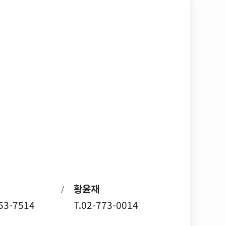
황윤재
/
753-7514
T.02-773-0014