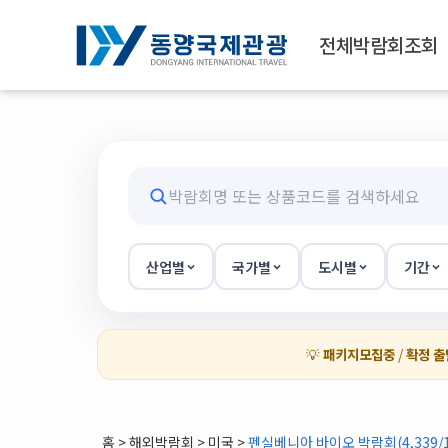
전체박람회조회
산업별
국가별
도시별
기간
💡
패키지모집중
/
확정 출
홈
>
해외박람회
> 미국 >
펜실베니아 바이오 박람회(4,339/1