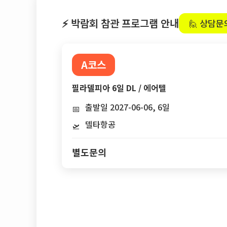
⚡ 박람회 참관 프로그램 안내
🙋 상담문
A코스
필라델피아 6일 DL / 에어텔
출발일 2027-06-06, 6일
📅
델타항공
🛫
별도문의