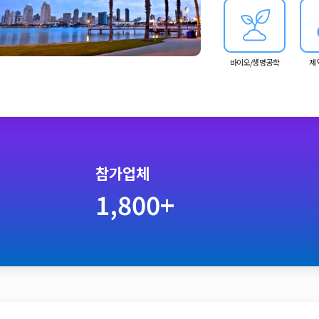
바이오/생명공학
제
참가업체
1,800+