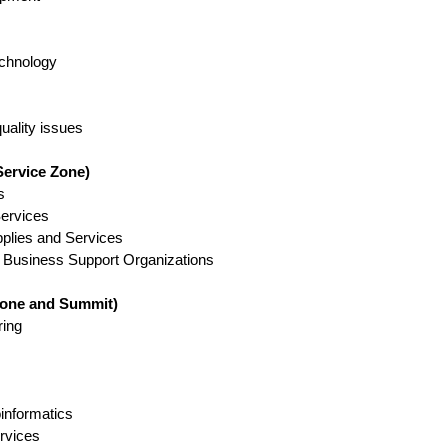
technology
uality issues
vice Zone)
s
Services
plies and Services
 Business Support Organizations
ne and Summit)
ring
informatics
rvices