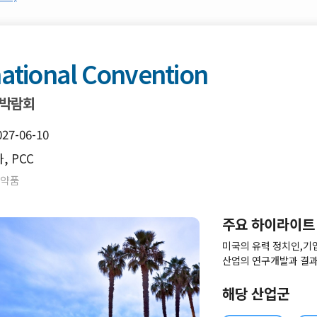
national Convention
 박람회
027-06-10
, PCC
#약품
주요 하이라이트
미국의 유력 정치인,기
산업의 연구개발과 결과
나다, 영국, 독일, 프랑
가 대표부가 가장 큰 규
해당 산업군