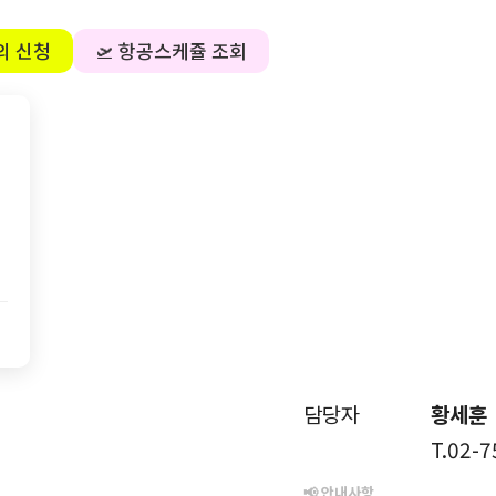
의 신청
🛫 항공스케쥴 조회
담당자
황세훈
T.02-
📢 안내사항