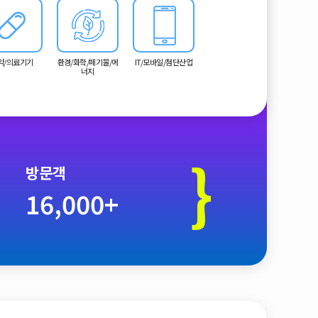
약/의료기기
환경/화학/폐기물/에
IT/모바일/첨단산업
너지
}
방문객
16,000+