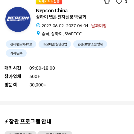
1
📞패키지모집중
Nepcon China
상하이 넵콘 전자실장 박람회
2027-06-02~2027-06-04
날짜미정
중국, 상하이, SWEECC
전자/반도체/PCB
IT/모바일/첨단산업
안전/보안/소방/방위
기계/금속
개최시간
09:00-18:00
참가업체
500+
방문객
30,000+
⚡ 참관 프로그램 안내