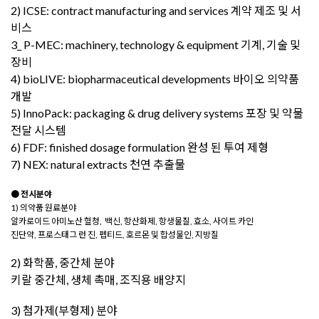
2) ICSE: contract manufacturing and services 계약 제조 및 서
비스
3_ P-MEC: machinery, technology & equipment 기계, 기술 및
장비
4) ​bioLIVE: biopharmaceutical developments 바이오 의약품
개발
5) InnoPack: packaging & drug delivery systems 포장 및 약물
전달 시스템
6) FDF: finished dosage formulation 완성 된 투여 제형
7) NEX: natural extracts 천연 추출물
●
전시분야
1)
의약품 원료분야
알카로이드 아미노산 혈청, 백신, 항산화제, 항생물질, 효소, 사이트 카인
진단약, 프로스태그 런 진, 펩티드, 호르몬 및 합성물인, 지방질
2) 화학품, 중간체 분야
키랄 중간체, 생체 촉매, 조직용 배양지
3) 첨가제(부형제) 분야