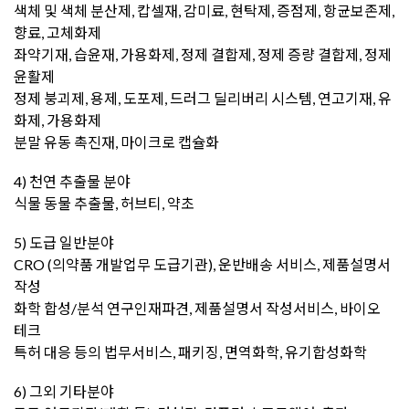
색체 및 색체 분산제, 캅셀재, 감미료, 현탁제, 증점제, 항균보존제,
향료, 고체화제
좌약기재, 습윤재, 가용화제, 정제 결합제, 정제 증량 결합제, 정제
윤활제
정제 붕괴제, 용제, 도포제, 드러그 딜리버리 시스템, 연고기재, 유
화제, 가용화제
분말 유동 촉진재, 마이크로 캡슐화
4) 천연 추출물 분야
식물 동물 추출물, 허브티, 약초
5) 도급 일반분야
CRO (의약품 개발업무 도급기관), 운반배송 서비스, 제품설명서
작성
화학 합성/분석 연구인재파견, 제품설명서 작성서비스, 바이오
테크
특허 대응 등의 법무서비스, 패키징, 면역화학, 유기합성화학
6) 그외 기타분야