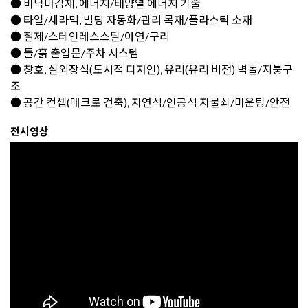
● 바닥마감재, 에너지/태양열 에너지 기술
● 타일/세라믹, 빌딩 자동화/관리 목재/플라스틱 소재
● 철제/스테인레스스틸/아연/구리
● 돌/흙 출입문/주차 시스템
● 창호, 실외장식(도시적 디자인), 유리(유리 비전) 벽돌/지붕구
조
● 공간 컨셉(매크로 건축), 자연석/인공석 자물쇠/마운팅/안전
전시영상