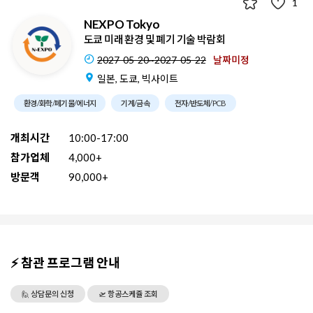
1
NEXPO Tokyo
도쿄 미래 환경 및 폐기 기술 박람회
2027-05-20~2027-05-22
날짜미정
일본, 도쿄, 빅사이트
환경/화학/폐기물/에너지
기계/금속
전자/반도체/PCB
개최시간
10:00-17:00
참가업체
4,000+
방문객
90,000+
⚡ 참관 프로그램 안내
🙋 상담문의 신청
🛫 항공스케쥴 조회