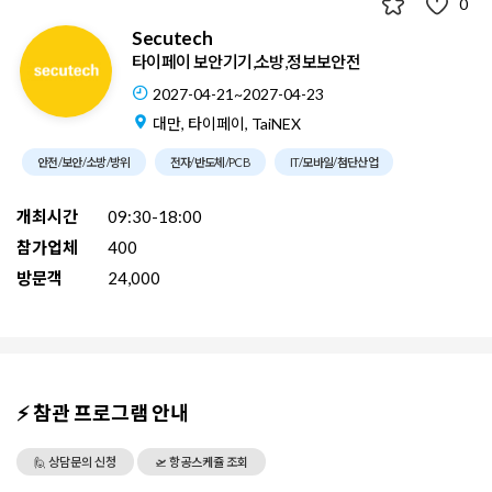
0
Secutech
타이페이 보안기기,소방,정보보안전
2027-04-21~2027-04-23
대만, 타이페이, TaiNEX
안전/보안/소방/방위
전자/반도체/PCB
IT/모바일/첨단산업
개최시간
09:30-18:00
참가업체
400
방문객
24,000
⚡ 참관 프로그램 안내
🙋 상담문의 신청
🛫 항공스케쥴 조회