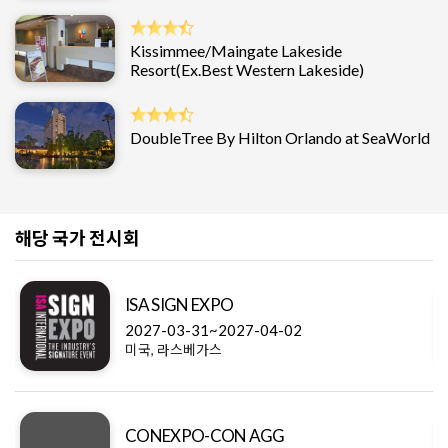
Kissimmee/Maingate Lakeside
Resort(Ex.Best Western Lakeside)
DoubleTree By Hilton Orlando at SeaWorld
해당 국가 전시회
ISA SIGN EXPO
2027-03-31~2027-04-02
미국, 라스베가스
CONEXPO-CON AGG