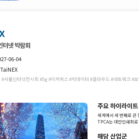
x
물인터넷 박람회
027-06-04
TaiNEX
 #사물인터넷전시회 #5g #이커머스 #빅데이터 #클라우드 #네트워크 #보안
주요 하이라이트
세계에서 세 번째로 큰 
TPCA는 대만인쇄회로
PCB 공급자와 새로운 
제조자, 구매자들과 함
해당 산업군