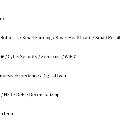
or
 Robotics / SmartFarming / SmartHealthcare / SmartRetail
Fi6 / CyberSecurity / ZeroTrust / WiFi7
ImmersiveExperience / DigitalTwin
 / NFT / DeFi / Decentralizing
eenTech