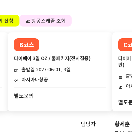
의 신청
🛫 항공스케쥴 조회
B코스
C
타이페이 3일 OZ / 풀패키지(전시집중)
타이페이
펀)
출발일 2027-06-01, 3일
📅
출발
📅
아시아나항공
🛫
아
🛫
별도문의
별도
담당자
황세훈