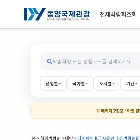
전체박람회조회
산업별
국가별
도시별
기간
💡
패키지모집중
/
확정 출
홈
>
해외박람회
> 대만 >
타이페이 ICT.사물인터넷 박람회(5,1