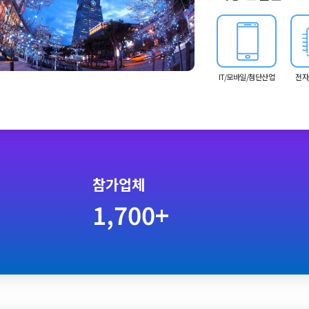
한 새로운 시장 개척을
이어 아시아 PCB 시장
름, 선진 경영기법 등을
IT/모바일/첨단산업
전자
참가업체
1,700+