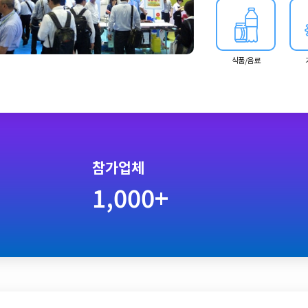
식품/음료
참가업체
1,000+