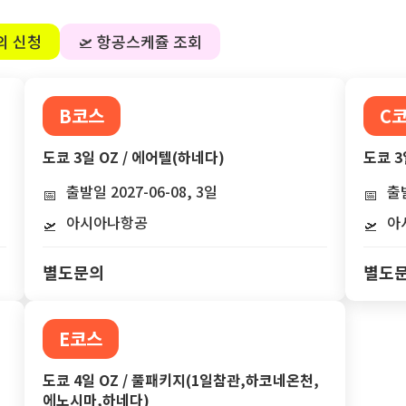
의 신청
🛫 항공스케쥴 조회
B코스
C
도쿄 3일 OZ / 에어텔(하네다)
도쿄 3
출발일 2027-06-08, 3일
출발
📅
📅
아시아나항공
아
🛫
🛫
별도문의
별도
E코스
도쿄 4일 OZ / 풀패키지(1일참관,하코네온천,
에노시마,하네다)