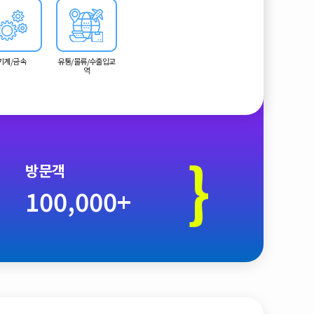
기계/금속
유통/물류/수출입교
역
}
방문객
100,000+