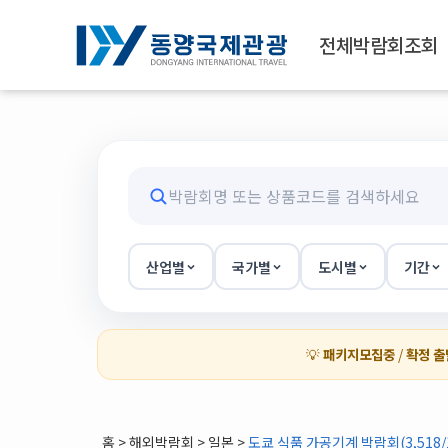
전체박람회조회
산업별
국가별
도시별
기간
💡
패키지모집중
/
확정 출
홈
>
해외박람회
> 일본 >
도쿄 식품 가공기계 박람회(3,518/1