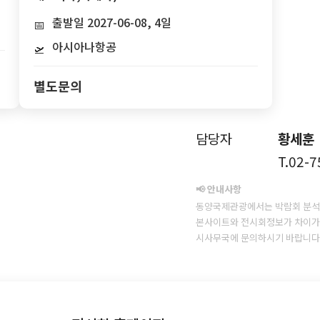
출발일 2027-06-08, 4일
📅
아시아나항공
🛫
별도문의
담당자
황세훈
T.02-
📢 안내사항
동양국제관광에서는 박람회 분석
본사이트와 전시회정보가 차이가 
시사무국에 문의하시기 바랍니다