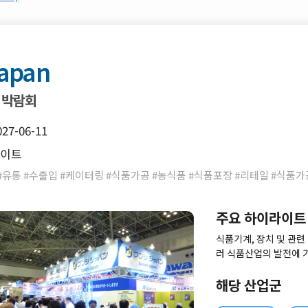
apan
 박람회
027-06-11
사이트
#유통 #수출입 #케이터링 #식품가공 #농식품 #식품포장 #리테일 #식품가
주요 하이라이트
식품기계, 장치 및 관련
러 식품산업의 발전에 
술 박람회
해당 산업군