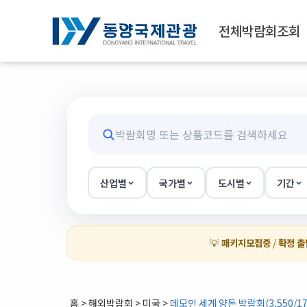
전체박람회조회
산업별
국가별
도시별
기간
💡
패키지모집중
/
확정 출
홈
>
해외박람회
> 미국 >
데모인 세계 양돈 박람회(3,550/17