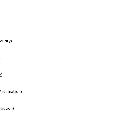
urity)
)
g)
utomation)
bution)