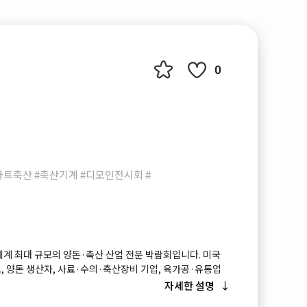
0
트축산 #축산기계 #디모인전시회 #
o는 세계 최대 규모의 양돈·축산 산업 전문 박람회입니다. 미국
, 양돈 생산자, 사료·수의·축산장비 기업, 육가공·유통업
 가 대거 참가하는 글로벌 B2B 플랫폼입니다. 특히 양돈 산
자세한 설명
 규모 행사로, 사육·질병관리·사료·유전자·스마트팜·축산