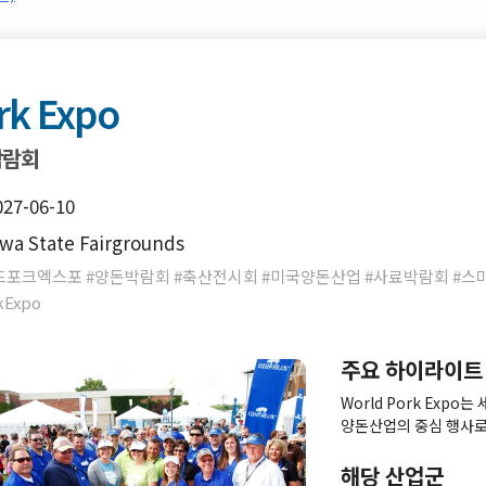
rk Expo
박람회
027-06-10
a State Fairgrounds
드포크엑스포 #양돈박람회 #축산전시회 #미국양돈산업 #사료박람회 #스마
kExpo
주요 하이라이트
World Pork Exp
양돈산업의 중심 행사로
체, 글로벌 축산 관계자
업에 특화된 세계 최대
해당 산업군