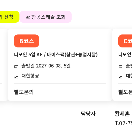
의 신청
🛫 항공스케쥴 조회
B코스
C
디모인 5일 KE / 마이스팩(참관+농업시찰)
디모인 
출발일 2027-06-08, 5일
출발
📅
📅
대한항공
대
🛫
🛫
별도문의
별도
담당자
황세훈
T.02-