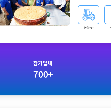
기계 등 돼지 산업 전반
농축수산
참가업체
700+