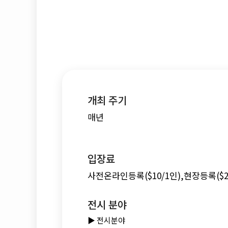
개최 주기
매년
입장료
사전온라인등록($10/1인),현장등록($
전시 분야
▶️ 전시분야