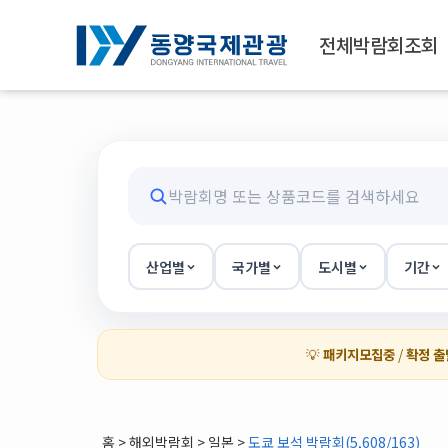
전체박람회조회
산업별
국가별
도시별
기간
💡
패키지모집중
/
확정 출
홈
>
해외박람회
> 일본 >
도쿄 보석 박람회(5,608/163)