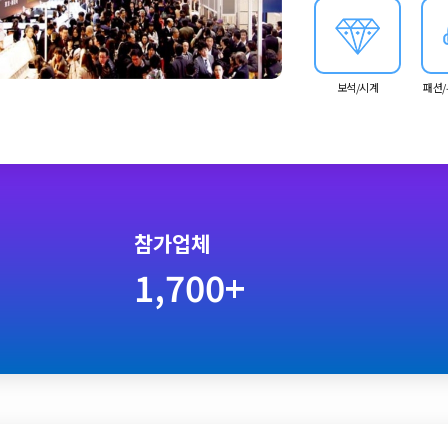
보석/시계
패션/
참가업체
1,700+