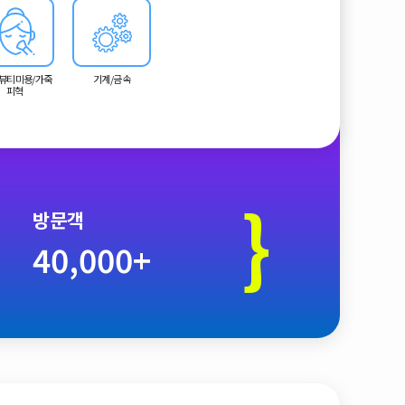
뷰티미용/가죽
기계/금속
피혁
}
방문객
40,000+