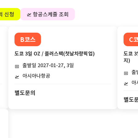
의 신청
🛫 항공스케쥴 조회
B코스
C
도쿄 3일 OZ / 플러스팩(첫날차량픽업)
도쿄 3
지)
출발일 2027-01-27, 3일
📅
출발
📅
아시아나항공
🛫
아
🛫
별도문의
별도