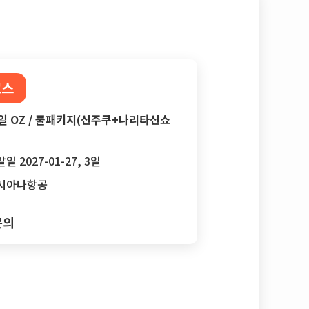
코스
일 OZ / 풀패키지(신주쿠+나리타신쇼
일 2027-01-27, 3일
시아나항공
문의