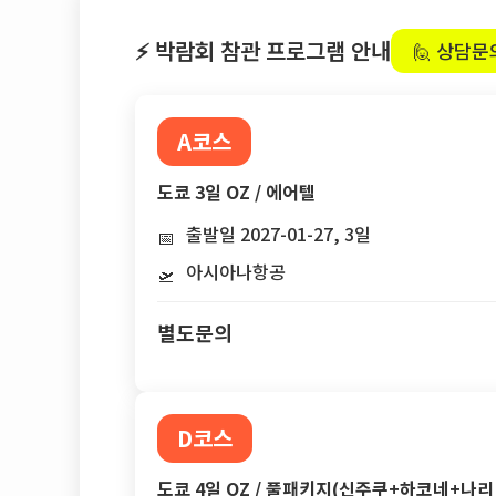
⚡ 박람회 참관 프로그램 안내
🙋 상담문
A코스
도쿄 3일 OZ / 에어텔
출발일 2027-01-27, 3일
📅
아시아나항공
🛫
별도문의
D코스
도쿄 4일 OZ / 풀패키지(신주쿠+하코네+나리