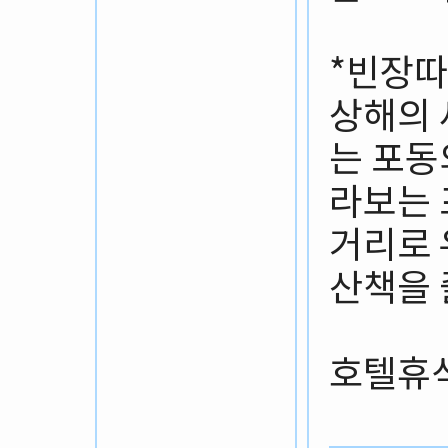
*빈장
상해의 
는 포동
라보는 
거리로
산책을 
호텔휴