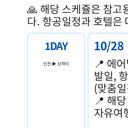
🙏 해당 스케쥴은 참
다. 항공일정과 호텔은 
10/2
1DAY
📍 에
인천 ▶️ 상하이
발일, 
(맞춤일
📍 해
자유여