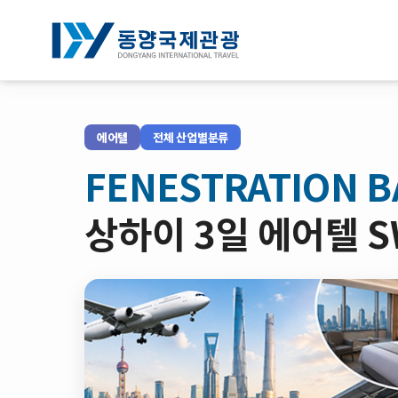
전체박람회조회
에어텔
전체 산업별분류
기업연수
FENESTRATION 
NOTICE
상하이 3일 에어텔 
회사소개
로그인
회원가입
예약확인
약관/정책