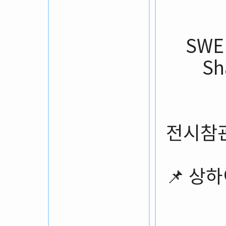
SW
Sh
전시참
📌 상