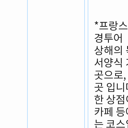
*프랑스
경투어
상해의 
서양식 
곳으로,
곳 입니
한 상점
카페 등
는 코스