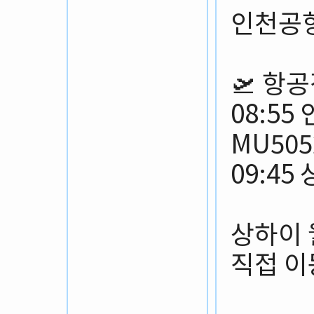
인천공항
🛫 항
08:5
MU505
09:4
상하이 
직접 이