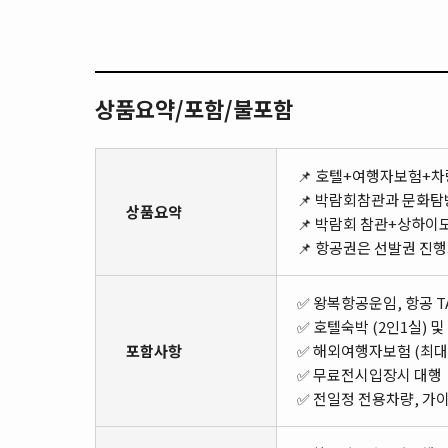
상품요약/포함/불포함
📌 호텔+여행자보험+차
📌 박람회참관과 문화탐
상품요약
📌 박람회 참관+상하이
📌 항공권은 선발권 진
✅ 왕복항공운임, 항공 T
✅ 호텔숙박 (2인1실) 
포함사항
✅ 해외여행자보험 (최대
✅ 무료전시입장시 대행
✅ 전일정 전용차량, 가