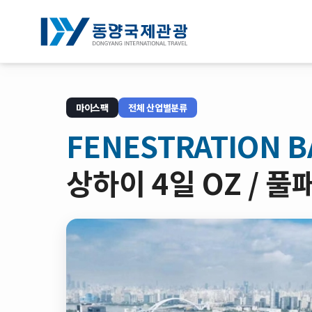
전체박람회조회
마이스팩
전체 산업별분류
기업연수
FENESTRATION 
NOTICE
상하이 4일 OZ /
회사소개
로그인
회원가입
예약확인
약관/정책